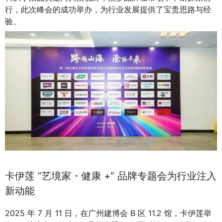
行，此次峰会的成功举办，为行业发展提供了宝贵思路与经
验。
卡伊莲 “艺境家・健康 +” 品牌专题会为行业注入
新动能
2025 年 7 月 11 日，在广州建博会 B 区 11.2 馆，卡伊莲举