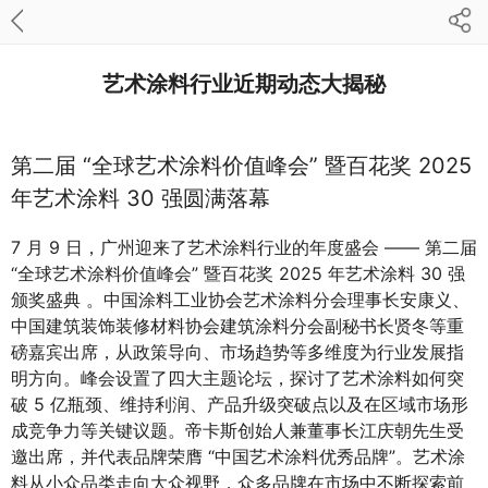
艺术涂料行业近期动态大揭秘
第二届 “全球艺术涂料价值峰会” 暨百花奖 2025 
年艺术涂料 30 强圆满落幕
7 月 9 日，广州迎来了艺术涂料行业的年度盛会 —— 第二届 
“全球艺术涂料价值峰会” 暨百花奖 2025 年艺术涂料 30 强
颁奖盛典 。中国涂料工业协会艺术涂料分会理事长安康义、
中国建筑装饰装修材料协会建筑涂料分会副秘书长贤冬等重
磅嘉宾出席，从政策导向、市场趋势等多维度为行业发展指
明方向。峰会设置了四大主题论坛，探讨了艺术涂料如何突
破 5 亿瓶颈、维持利润、产品升级突破点以及在区域市场形
成竞争力等关键议题。帝卡斯创始人兼董事长江庆朝先生受
邀出席，并代表品牌荣膺 “中国艺术涂料优秀品牌”。艺术涂
料从小众品类走向大众视野，众多品牌在市场中不断探索前